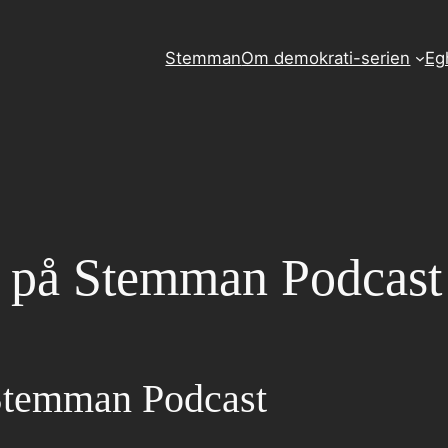
Stemman
Om demokrati-serien
Eg
yd på Stemman Podcast
 Stemman Podcast