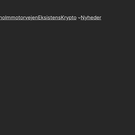
holmmotorvejen
Eksistens
Krypto
Nyheder