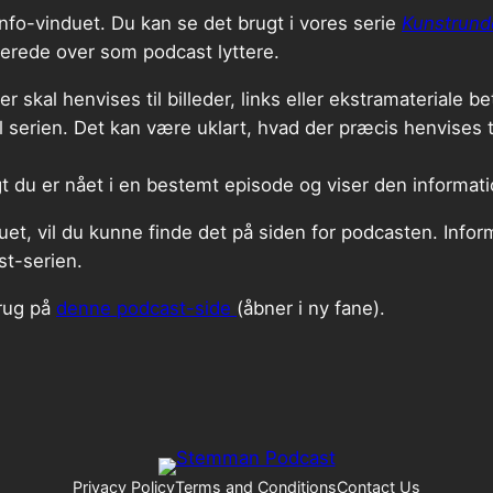
 info-vinduet. Du kan se det brugt i vores serie
Kunstrund
riterede over som podcast lyttere.
skal henvises til billeder, links eller ekstramateriale be
il serien. Det kan være uklart, hvad der præcis henvises t
t du er nået i en bestemt episode og viser den informatio
et, vil du kunne finde det på siden for podcasten. Inform
st-serien.
brug på
denne podcast-side
(åbner i ny fane).
Privacy Policy
Terms and Conditions
Contact Us