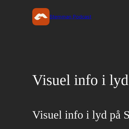
Spring
til
Stemman Podcast
indhold
Visuel info i l
Visuel info i lyd på